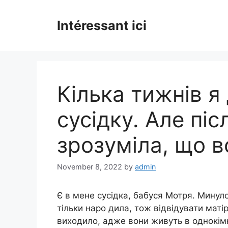
Skip
to
Intéressant ici
content
Кілька тижнів я
сусідку. Але піс
зрозуміла, що в
November 8, 2022
by
admin
Є в мене сусідка, бабуся Мотря. Минулого
тільки наро дила, тож відвідувати матір
виходило, адже вони живуть в однокімн