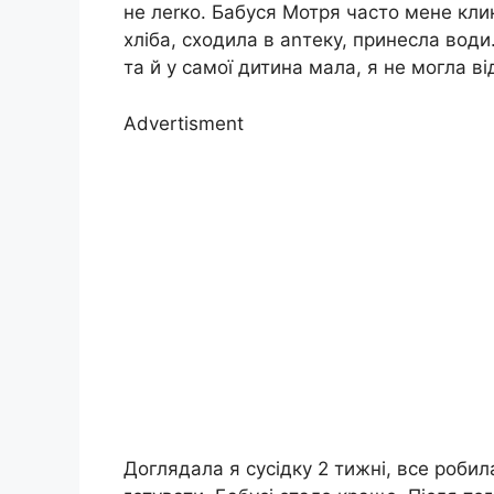
не леrко. Бабуся Мотря часто мене кли
хліба, сходила в аnтеку, принесла води
та й у самої дитина мала, я не могла ві
Advertisment
Доглядала я сусідку 2 тижні, все робил