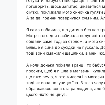
готувати. Бабусі стало краще. Після т
поговорить, щось запитає, цікавиться м
сім’єю, покликали мого синочка гуляти 
А за дві години повернувся сум ним. Ал
Я сама побачила, що дитина без нас тр
Мотря того дня назбирала полуниці та 
обідали саме тоді за столом, а мого си
Більше я сина до сусідки не пускала. 
тоді вони смажили шашлики, а мені жо
А коли донька поїхала вранці, то бабу
просити, щоб я пішла в магазин і куnила 
що вже вечір, я вто милася і в магазин 
тоді як вона полуницю їла. З того часу с
обра жаюся: вона ста ра людина, але б
цього ніхто не цінує.