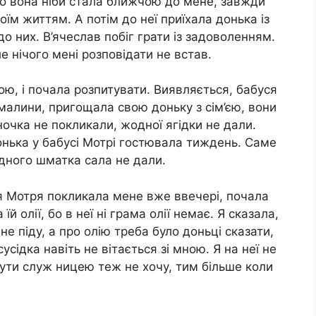
ого вона ніби стала ближчою до мене, завжди
оїм життям. А потім до неї приїхала донька із
до них. В’ячеслав побіг грати із задоволенням.
е нічого мені розповідати не встав.
ою, і почала розпитувати. Виявляється, бабуся
малини, пригощала свою доньку з сім’єю, вони
ночка не покликали, жодної ягідки не дали.
Донька у бабусі Мотрі гостювала тиждень. Саме
дного шматка сала не дали.
ся Мотря покликала мене вже ввечері, почала
їй олії, бо в неї ні грама олії немає. Я сказала,
не піду, а про олію треба було доньці сказати,
усідка навіть не вітається зі мною. Я на неї не
ути служ ницею теж не хочу, тим більше коли