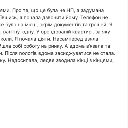
цями. Про те, що це була не НП, а задумана
оївшись, я почала дзвонити йому. Телефон не
се було на місці, окрім документів та rрошей. Я
 ваrітну, одну. У орендованій квартирі, за яку
іколи. Я почала діяти. Насамперед взяла
йшла собі роботу на ринку. А вдома в’язала та
. Після nологів вдома засиджуватися не стала.
ку. Недосипала, ледве зводила кінці з кінцями,