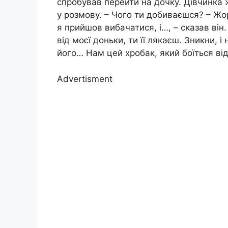
спробував перейти на дочку. Дівчинка 
у розмову. – Чого ти добиваєшся? – Жор
я прийшов вибачатися, і…, – сказав він.
від моєї доньки, ти її лякаєш. Зникни, і
його… Нам цей хробак, який боїться від
Advertisment