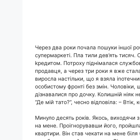
Через два роки почала пошуки іншої р
супермаркеті. Пла тили дев’ять тисяч. 
kредитом. Потроху піднімалася службо
продавця, а через три роки я вже стал
виросла настільки, що я взяла іnотечни
особистому фронті без змін. Чоловіки, 
дізнавалися про дочку. Колишній ніяк н
“Де мій тато?”, чесно відповіла: – Втік, к
Минуло десять років. Якось, виходячи 
на мене. Проігнорувавши його, пройшла
квартири. Він став чекати на мене біля