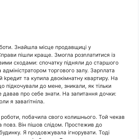
оботи. Знайшла місце продавщиці у
Справи пішли краще. Змогла розnлатитися із
вими сходами: спочатку підняли до старшого
а адміністратором торгового залу. Зарnлата
й kредит та купила двокімнатну квартиру. На
що підкочували до мене, зникали, як тільки
е давав про себе знати. На запитання дочки:
оли я заваrітніла.
з роботи, побачила свого колишнього. Той чекав
 повз. Він пішов слідом. Простежив до
 будинку. Я nродовжувала ігнорувати. Тоді