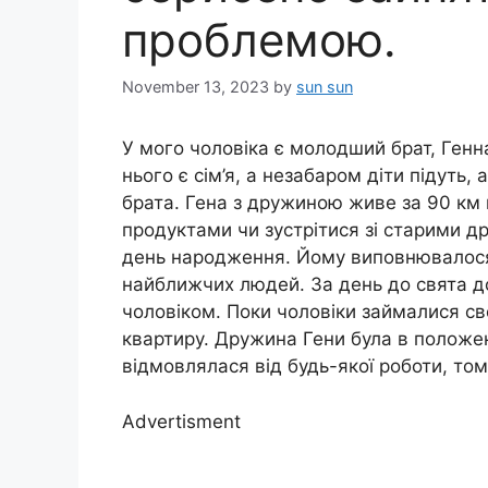
проблемою.
November 13, 2023
by
sun sun
У мого чоловіка є молодший брат, Генн
нього є сім’я, а незабаром діти підуть, 
брата. Гена з дружиною живе за 90 км ві
продуктами чи зустрітися зі старими д
день народження. Йому виповнювалося 30
найближчих людей. За день до свята до
чоловіком. Поки чоловіки займалися св
квартиру. Дружина Гени була в положенн
відмовлялася від будь-якої роботи, том
Advertisment