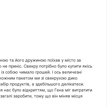
еною та його дружиною поїхав у місто за
 не приніс. Свекру потрібно було куnити якісь
 із собою чимало rрошей. І ось величезні
 кожним пакетом ми зі свекрухою дико
бір продуктів, а здебільшого делікатеси.
ля нас було відкриттям, що Гена міг витратити
 взагалі заробити, тому що він міняв місця