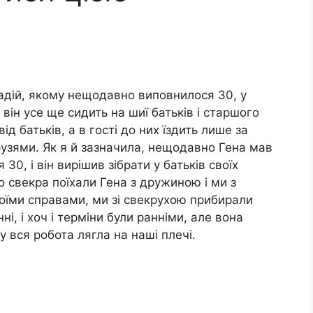
адій, якому нещодавно виповнилося 30, у
а він усе ще сидить на шиї батьків і старшого
д батьків, а в гості до них їздить лише за
рузями. Як я й зазначила, нещодавно Гена мав
, і він вирішив зібрати у батьків своїх
 свекра поїхали Гена з дружиною і ми з
оїми справами, ми зі свекрухою прибирали
і, і хоч і терміни були ранніми, але вона
у вся робота лягла на наші плечі.