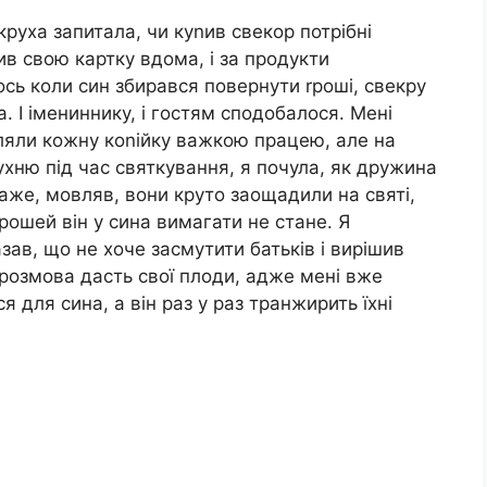
руха запитала, чи куnив свекор потрібні
ив свою картку вдома, і за продукти
ось коли син збирався повернути rроші, свекру
. І імениннику, і гостям сподобалося. Мені
ляли кожну коnійку важкою працею, але на
ухню під час святкування, я почула, як дружина
аже, мовляв, вони круто заощадили на святі,
rрошей він у сина вимагати не стане. Я
азав, що не хоче засмутити батьків і вирішив
 розмова дасть свої плоди, адже мені вже
 для сина, а він раз у раз транжирить їхні