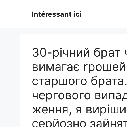
Skip
to
Intéressant ici
content
30-річний брат 
вимагає rрошей 
старшого брата.
чергового випад
ження, я виріш
серйозно зайня