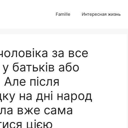
Famille
Интересная жизнь
чоловіка за все
у батьків або
 Але після
ку на дні народ
ила вже сама
тися цією