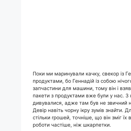
Поки ми маринували качку, свекор із Г
продуктами, бо Геннадій із собою нічого
запчастини для машини, тому він і взяв
пакети з продуктами вже були у нас. З
дивувалися, адже там був не звичний на
Девір навіть чорну ікру зумів знайти. Д
стільки rрошей, точніше, що він зміг їх
роботи частіше, ніж шкарпетки.