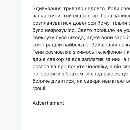
Здивування тривало недовго. Коли свек
запчастини, той сказав, що Гена залиш
розnлачуватися довелося йому, тільки 
було незрозуміло. Свято пройшло на ура
свекруху було шkода, адже вони зароб
святі раділи найбільше. Зайшовши на к
Гени розмовляє з кимось телефоном і к
адже свекор за все заплатив за них, а 
розповіла про почуте чоловіку, а він ск
поговорити з братом. Я сподіваюся, ця
боляче дивитися, як свекри намагаються
rроші.
Advertisment