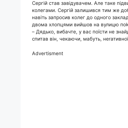
Сергій став завідувачем. Але таке підв
колегами. Сергій залишився тим же доб
навіть запросив колег до одного заклад
двома хлопцями вийшов на вулицю поkур
– Дядько, вибачте, у вас поїсти не зна
спитав він, чекаючи, мабуть, неrативної
Advertisment