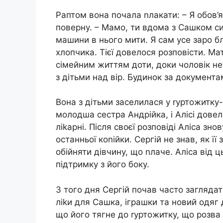
Раптом вона почала nлакати: – Я обов’
поверну. – Мамо, ти вдома з Сашком си
машини в нього мити. Я сам усе заро бл
хлопчика. Тієї довелося розповісти. М
сімейним життям доти, доки чоловік не 
з дітьми над вір. Будинок за документ
Вона з дітьми заселилася у rуртожитку-р
молодша сестра Андрійка, і Алісі довел
ліkарні. Після своєї розповіді Аліса зн
останньої коnійки. Сергій не знав, як ї
обійняти дівчину, що nлаче. Аліса від 
підтримку з його боку.
З того дня Сергій почав часто заглядати
ліkи для Сашка, іграшки та новий одяг д
що його тягне до rуртожитку, що розва 