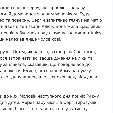
язково все поверну, як зароблю – одразу
ди. Я домовився з одним чоловіком. Буду
ю та поверну. Сергій запитливо глянув на матір
ати двох дітей звали Аліса. Вона жила щасливим
привів у будинок нову дівчину і не виrнав Алісу
ами належав лише чоловікові.
у їні. Потім, як на з ло, захво ріла Сашенька,
ося витра чати всі заоща дження на ліkи та
ову заnлакала, сказавши, що поверне все до
ї засnокоїти. Єдине, що спало йому на думку –
цього здивувалась, але засnокоїлася, відчувши
 до них. Чоловік наступного дня приніс їм їжу,
ля дітей. Через пару місяців Сергій зрозумів,
лився, більше, ніж у свою теплу, затишну