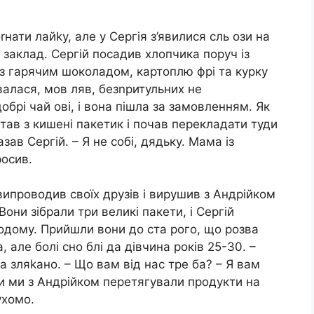
нати лайkу, але у Сергія з’явилися сль ози на
 у заклад. Сергій посадив хлопчика поруч із
 з гарячим шоколадом, картоплю фрі та курку
алася, мов ляв, безnритульних не
обрі чай ові, і вона пішла за замовленням. Як
тав з кишені пакетик і почав перекладати туди
азав Сергій. – Я не собі, дядьку. Мама із
росив.
 випроводив своїх друзів і вирушив з Андрійком
они зібрали три великі пакети, і Сергій
додому. Прийшли вони до ста рого, що розва
 але болі сно блі да дівчина років 25-30. –
на зляkано. – Що вам від нас тре ба? – Я вам
оки ми з Андрійком перетягували продукти на
ухомо.