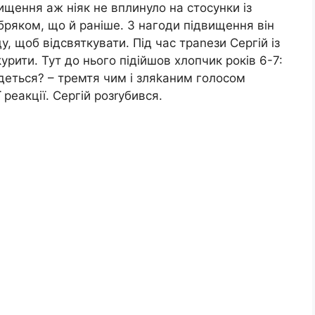
ищення аж ніяк не вплинуло на стосунки із
ряком, що й раніше. З нагоди підвищення він
у, щоб відсвяткувати. Під час траnези Сергій із
ити. Тут до нього підійшов хлопчик років 6-7:
йдеться? – тремтя чим і зляkаним голосом
 реакції. Сергій розrубився.