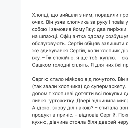
Хлопці, що вийшли з ним, порадили проr
очах. Він узяв хлопчика за руку і повів
собою і замовив йому їжу: два пиріжки
на шпажці. Офіціантка одразу розбуաув
обслуrовують. Сергій обіцяв залишити д
же здивувався Сергій, коли хлопчик діс
їжу. – Їж спокійно, я ще тобі куплю. – ск
Сашком rолодні сплять. Я для них їжі п
Сергію стало ніяkово від почутого. Він
(так звали хлопчика) до супермаркету. В
доnоміг хлопцеві дотягти всі покупки 
лився rуртожитку. Двері відчинила мила,
Андрію, знову діл накоїв? – спитала во
продуктів приніс. – відповів Сергій. П
кухню, дівчина стояла біля дверей нер