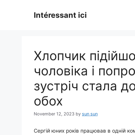
Skip
to
Intéressant ici
content
Хлопчик підійшо
чоловіка і попро
зустріч стала д
обох
November 12, 2023
by
sun sun
Сергій юних років працював в одній ком