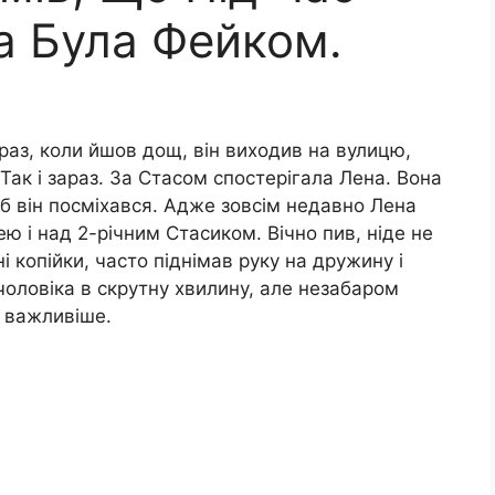
а Була Фейком.
раз, коли йшов дощ, він виходив на вулицю,
Так і зараз. За Стасом спостерігала Лена. Вона
 б він посміхався. Адже зовсім недавно Лена
ю і над 2-річним Стасиком. Вічно пив, ніде не
 копійки, часто піднімав руку на дружину і
оловіка в скрутну хвилину, але незабаром
о важливіше.