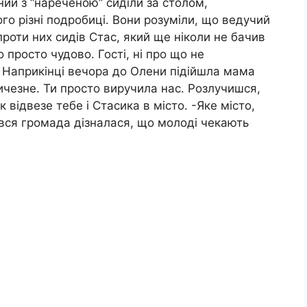
ий з “нареченою” сиділи за столом,
го різні подробиці. Вони розуміли, що ведучий
роти них сидів Стас, який ще ніколи не бачив
просто чудово. Гості, ні про що не
. Наприкінці вечора до Олени підійшла мама
ичезне. Ти просто виручила нас. Розлучишся,
 відвезе тебе і Стасика в місто. -Яке місто,
 вся громада дізналася, що молоді чекають