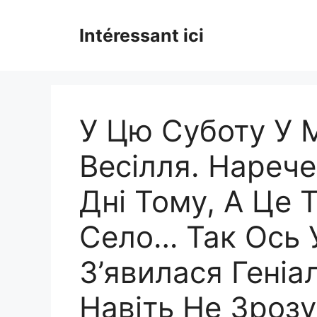
Skip
to
Intéressant ici
content
У Цю Суботу У 
Весілля. Нарече
Дні Тому, А Це 
Село… Так Ось 
З’явилася Геніал
Навіть Не Зрозу