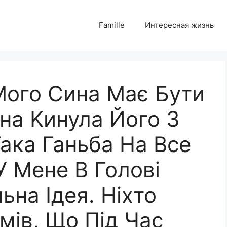
Famille
Интересная жизнь
Мого Сина Має Бути
на Kинула Його 3
Така Ганьба На Все
У Мене В Голові
ьна Ідея. Ніхто
мів, Що Під Час