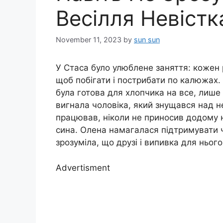
Весілля Невістк
November 11, 2023
by
sun sun
У Стаса було улюблене заняття: кожен 
щоб побігати і пострибати по калюжах. 
була готова для хлопчика на все, лише
вигнала чоловіка, який знущався над не
працював, ніколи не приносив додому ні
сина. Олена намагалася підтримувати ч
зрозуміла, що друзі і випивка для ньог
Advertisment