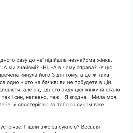
дного разу до неї підійшла незнайома жінка.
к. А ми знайомі? -Ні. -А в чому справа? -У цю
аречена кинула його 3 дні тому, а це ж така
се одно ніхто не бачив: ви не побудете в цій
повісти, але від одного виду цієї жінки їй стало
так і син, напевно, теж. -Я згодна. -Мила моя,
 тебе. Я спостерігаю за тобою і сином вже
зустрічає. Пішли вже за сукнею? Весілля