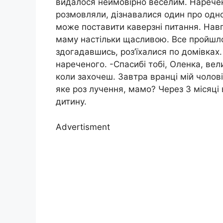
видалося неймовірно веселим. Наречен
розмовляли, дізнавалися один про одно
може поставити каверзні питання. Навп
маму настільки щасливою. Все пройшло 
здогадавшись, роз’їхалися по домівках
нареченого. -Спасибі тобі, Оленка, вел
коли захочеш. Завтра вранці мій чоловік
яке роз лучення, мамо? Через 3 місяці
дитину.
Advertisment