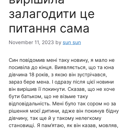
залагодити це
питання сама
November 11, 2023
by
sun sun
Син повідомив мені таку новину, я мало не
посивіла до кінця. Виявляється, що та юна
дівчина 18 років, з якою він зустрічався,
зараз бере мена. І одразу після цієї новини
він вирішив її покинути. Сказав, що не хоче
бути батьком, що не візьме таку
відповідальність. Мені було так сором но за
рішення моєї дитини, адже він покинув бідну
дівчину, так ще й у такому нелегкому
становищі. Я пам’ятаю, як він казав, мовляв,