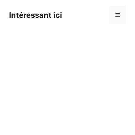
Skip
to
Intéressant ici
Menu
content