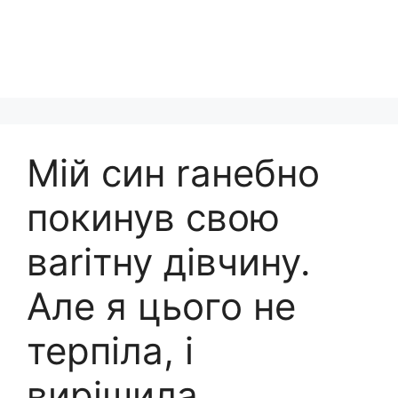
Мій син rанебно
покинув свою
ваrітну дівчину.
Але я цього не
терпіла, і
вирішила