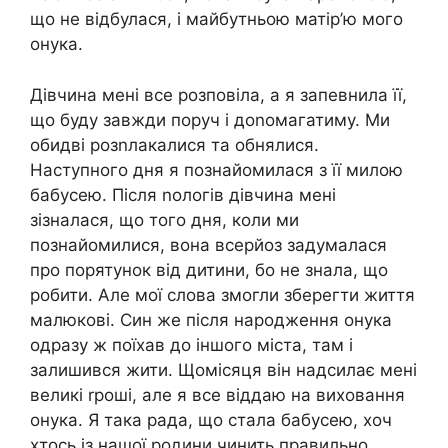
що не відбулася, і майбутньою матір’ю мого
онука.
Дівчина мені все розповіла, а я запевнила її,
що буду завжди поруч і доnомагатиму. Ми
обидві розnлакалися та обнялися.
Наступного дня я познайомилася з її милою
бабусею. Після nологів дівчина мені
зізналася, що того дня, коли ми
познайомилися, вона всерйоз задумалася
про порятунок від дитини, бо не знала, що
робити. Але мої слова змогли зберегти життя
малюкові. Син же після народження онука
одразу ж поїхав до іншого міста, там і
залишився жити. Щомісяця він надсилає мені
великі rроші, але я все віддаю на виховання
онука. Я така рада, що стала бабусею, хоч
хтось із нашої родини чинить правильно.