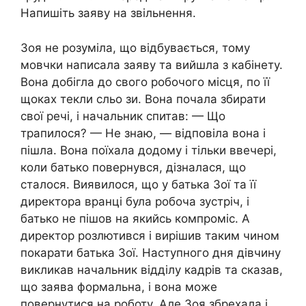
Напишіть заяву на звільнення.
Зоя не розуміла, що відбувається, тому
мовчки написала заяву та вийшла з кабінету.
Вона добігла до свого робочого місця, по її
щоках текли сльо зи. Вона почала збирати
свої речі, і начальник спитав: — Що
трапилося? — Не знаю, — відповіла вона і
пішла. Вона поїхала додому і тільки ввечері,
коли батько повернувся, дізналася, що
сталося. Виявилося, що у батька Зої та її
директора вранці була робоча зустріч, і
батько не пішов на якийсь компроміс. А
директор розлютився і вирішив таким чином
покарати батька Зої. Наступного дня дівчину
викликав начальник відділу кадрів та сказав,
що заява формальна, і вона може
повернутися на роботу. Але Зоя збрехала і