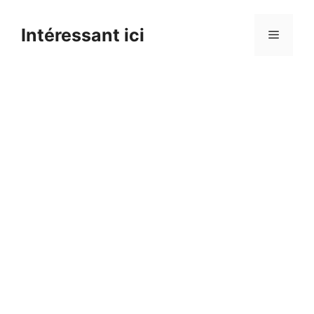
Skip
to
Intéressant ici
Menu
content