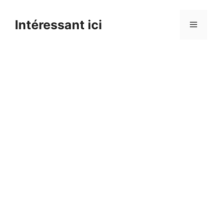
Skip
to
Intéressant ici
Menu
content