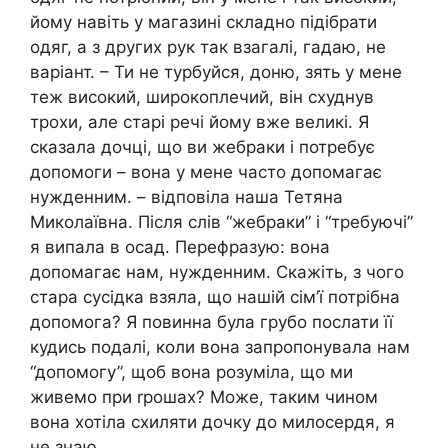
йому навіть у магазині складно підібрати
одяг, а з других рук так взагалі, гадаю, не
варіант. – Ти не турбуйся, доню, зять у мене
теж високий, широкоплечий, він схуднув
трохи, але старі речі йому вже великі. Я
сказала дочці, що ви жебраки і потребує
допомоги – вона у мене часто допомагає
нужденним. – відповіла наша Тетяна
Миколаївна. Після слів “жебраки” і “требуючі”
я випала в осад. Перефразую: вона
допомагає нам, нужденним. Скажіть, з чого
стара сусідка взяла, що нашій сім’ї потрібна
допомога? Я повинна була гpубо послати її
кудись подалі, коли вона запропонувала нам
“допомогу”, щоб вона розуміла, що ми
живемо при rрошах? Може, таким чином
вона хотіла схиляти дочку до милосердя, я
не знаю.