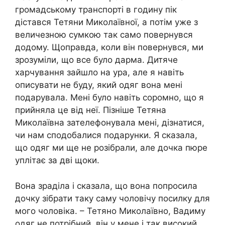
громадському транспорті в годину пік
дістався Тетяни Миколаївної, а потім уже з
величезною сумкою так само повернувся
додому. Щоправда, коли він повернувся, ми
зрозуміли, що все було дарма. Дитяче
харчування зайшло на ура, але я навіть
описувати не буду, який одяг вона мені
подарувала. Мені було навіть соромно, що я
прийняла це від неї. Пізніше Тетяна
Миколаївна зателефонувала мені, дізнатися,
чи нам сподобалися подарунки. Я сказала,
що одяг ми ще не розібрали, але дочка пюре
уплітає за дві щоки.
Вона зраділа і сказала, що вона попросила
дочку зібрати таку саму чоловічу посилку для
мого чоловіка. – Тетяно Миколаївно, Вадиму
одяг не потрібний, він у мене і так високий,