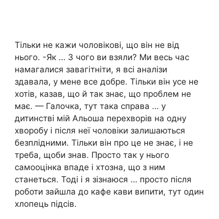
Тільки не кажи чоловікові, що він не від
нього. -Як … З чого ви взяли? Ми весь час
намагалися завагітніти, я всі аналізи
здавала, у мене все добре. Тільки він усе не
хотів, казав, що й так знає, що проблем не
має. — Галочка, тут така справа … у
дитинстві мій Альоша перехворів на одну
хворобу і після неї чоловіки залишаються
безплідними. Тільки він про це не знає, і не
треба, щоби знав. Просто так у нього
самооцінка впаде і хтозна, що з ним
станеться. Тоді і я зізнаюся … просто після
роботи зайшла до кафе кави випити, тут один
хлопець підсів.