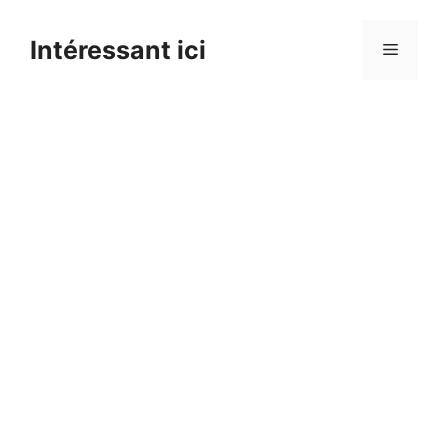
Skip
to
Intéressant ici
Menu
content