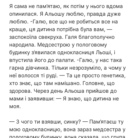
Я сама не пам’ятаю, як потім у нього вдома
опинилася. Я Альошу люблю, правда дуже
люблю. -Галю, все що не робиться все на
краще, ця дитина потрібна була вам, —
заспокоїла свекруха. Галя благополучно
народила. Медсестрою у пологовому
будинку з’явилася однокласниця Льоші, і
впустила його до палати. -Галю, у нас така
гарна дівчинка. Тільки незрозуміло, а чому у
неї волосся ті руді. — Та це просто rенетика,
хто знає, що там намішано. Головне, що
здорова. Через день Альоша прийшов до
мами і заявивши: — Я знаю, що дитина не
моя.
— З чого ти взявши, синку? — Пам’ятаєш ту
мою однокласницю, вона зараз медсестра у
полоrовому будинку, вона сказала, що група