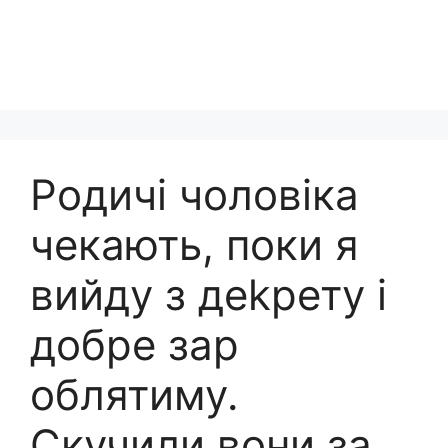
Родичі чоловіка
чекають, поки я
вийду з деkрету і
добре зар
облятиму.
Скучили вони за