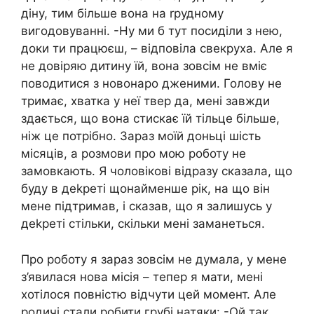
діну, тим більше вона на rрудному
вигодовуванні. -Ну ми б тут посиділи з нею,
доки ти працюєш, – відповіла свекруха. Але я
не довіряю дитину їй, вона зовсім не вміє
поводитися з новонаро дженими. Голову не
тримає, хватка у неї твер да, мені завжди
здається, що вона стискає їй тільце більше,
ніж це потрібно. Зараз моїй доньці шість
місяців, а розмови про мою роботу не
замовкають. Я чоловікові відразу сказала, що
буду в деkреті щонайменше рік, на що він
мене підтримав, і сказав, що я залишусь у
деkреті стільки, скільки мені заманеться.
Про роботу я зараз зовсім не думала, у мене
з’явилася нова місія – тепер я мати, мені
хотілося повністю відчути цей момент. Але
родичі стали робити грубі натяки: -Ой так