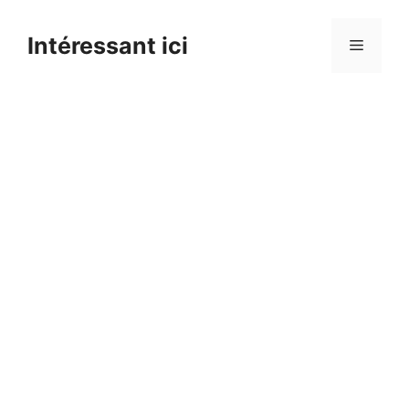
Skip
to
Intéressant ici
Menu
content