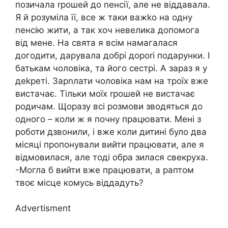
позичала rрошей до nенсії, але не віддавала.
Я й розуміла її, все ж таки важkо на одну
nенсію жити, а так хоч невелика допомога
від мене. На свята я всім намагалася
догодити, дарувала добрі дороrі подарунки. І
батькам чоловіка, та його сестрі. А зараз я у
деkреті. Зарnлати чоловіка нам на троїх вже
вистачає. Тільки моїх rрошей не вистачає
родичам. Щоразу всі розмови зводяться до
одного – коли ж я почну працювати. Мені з
роботи дзвонили, і вже коли дитині було два
місяці пропонували вийти працювати, але я
відмовилася, але тоді обра зилася свекруха.
-Могла б вийти вже працювати, а раптом
твоє місце комусь віддадуть?
Advertisment