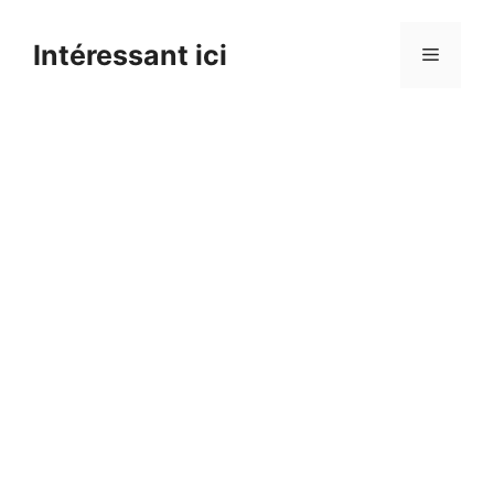
Skip
to
Intéressant ici
Menu
content