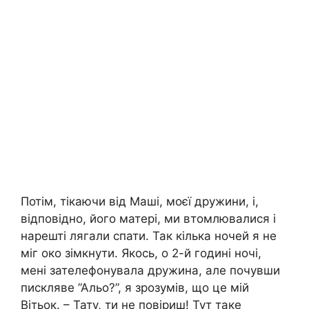
Потім, тікаючи від Маші, моєї дружини, і,
відповідно, його матері, ми втомлювалися і
нарешті лягали спати. Так кілька ночей я не
міг око зімкнути. Якось, о 2-й годині ночі,
мені зателефонувала дружина, але почувши
пискляве ”Альо?”, я зрозумів, що це мій
Вітьок. – Тату, ти не повіриш! Тут таке