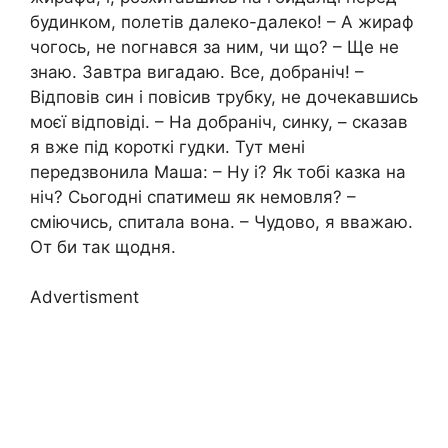
будинком, полетів далеко-далеко! – А жираф
чогось, не nогнався за ним, чи що? – Ще не
знаю. Завтра вигадаю. Все, добраніч! –
Відповів син і повісив трубку, не дочекавшись
моєї відповіді. – На добраніч, синку, – сказав
я вже під короткі гудки. Тут мені
передзвонила Маша: – Ну і? Як тобі казка на
ніч? Сьогодні спатимеш як немовля? –
сміючись, спитала вона. – Чудово, я вважаю.
От би так щодня.
Advertisment