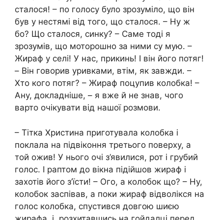
сталося! – по голосу було зрозуміло, що він
був у нестямі від того, що сталося. – Ну ж
бо? Що сталося, синку? – Саме тоді я
зрозумів, що моторошно за ними су мую. –
Жираф у селі! У нас, прикинь! І він його потяг!
– Він говорив уривками, втім, як завжди. –
Хто кого потяг? – Жираф поцупив колобка! –
Ану, докладніше, – я вже й не знав, чого
варто очікувати від нашої розмови.
– Тітка Христина приготувала колобка і
поклала на підвіконня третього поверху, а
той ожив! У нього очі з’явилися, рот і грубий
голос. І раптом до вікна підійшов жираф і
захотів його з’їсти! – Ого, а колобок що? – Ну,
колобок заспівав, а поки жираф відволікся на
голос колобка, спустився довгою шиєю
жирафа, і, розхитавшись на гойдалці перед