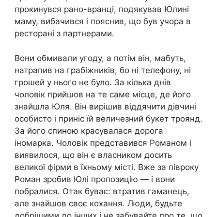
прокинувся рано-вранці, подякував Юлині
маму, вибачився і пояснив, що був учора в
ресторані з партнерами.
Вони обмивали угоду, а потім він, мабуть,
натрапив на грабіжників, бо ні телефону, ні
грошей у нього не було. За кілька днів
чоловік прийшов на те саме місце, де його
знайшла Юля. Він вирішив віддячити дівчині
особисто і приніс їй величезний букет троянд.
За його спиною красувалася дорога
іномарка. Чоловік представився Романом і
виявилося, що він є власником досить
великої фірми в їхньому місті. Вже за півроку
Роман зробив Юлі пропозицію — і вони
побралися. Отак буває: втратив гаманець,
але знайшов своє кохання. Люди, будьте
добрішими до інших і не забувайте про те, що