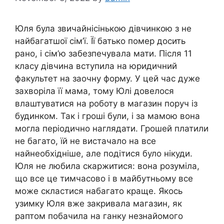
Юля була звичайнісінькою дівчинкою з не
найбагатшої сім’ї. Її батько помер досить
рано, і сім’ю забезпечувала мати. Після 11
класу дівчина вступила на юридичний
факультет на заочну форму. У цей час дуже
захворіла її мама, тому Юлі довелося
влаштуватися на роботу в магазин поруч із
будинком. Так і гроші були, і за мамою вона
могла періодично наглядати. Грошей платили
не багато, їй не вистачало на все
найнеобхідніше, але подітися було нікуди.
Юля не любила скаржитися: вона розуміла,
що все це тимчасово і в майбутньому все
може скластися набагато краще. Якось
узимку Юля вже закривала магазин, як
раптом побачила на ганку незнайомого