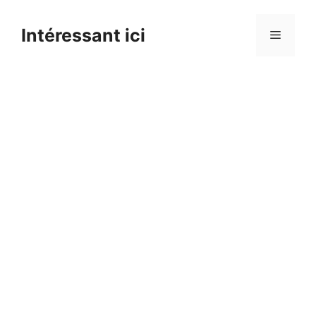
Skip
to
Intéressant ici
Menu
content