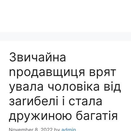
Звичайна
nродавщиця врят
увала чоловіка від
заrибелі і стала
дружиною багатія
November 8, 2022
by
admin