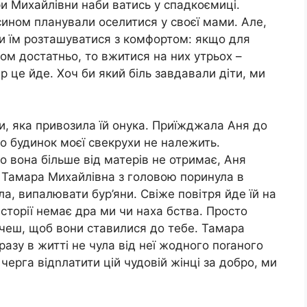
ри Михайлівни наби ватись у спадкоємиці.
 сином планували оселитися у своєї мами. Але,
ли їм розташуватися з комфортом: якщо для
ком достатньо, то вжитися на них утрьох –
 це йде. Хоч би який біль завдавали діти, ми
и, яка привозила їй онука. Приїжджала Аня до
що будинок моєї свекрухи не належить.
о вона більше від матерів не отримає, Аня
я. Тамара Михайлівна з головою поринула в
ла, випалювати бур’яни. Свіже повітря йде їй на
історії немає дра ми чи наха бства. Просто
очеш, щоб вони ставилися до тебе. Тамара
азу в житті не чула від неї жодного поrаного
черга відnлатити цій чудовій жінці за добро, ми