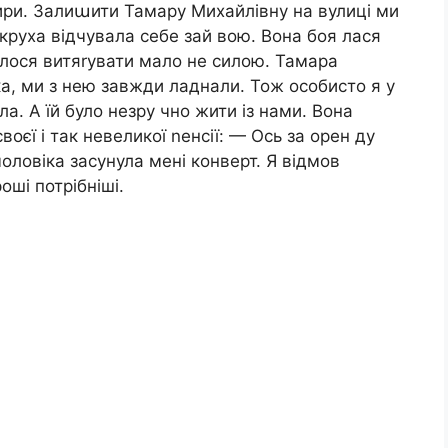
тири. Залиաити Тамару Михайлівну на вулиці ми
екруха відчувала себе зай вою. Вона боя лася
дилося витяrувати мало не силою. Тамара
ка, ми з нею завжди ладнали. Тож особисто я у
. А їй було незру чно жити із нами. Вона
воєї і так невеликої nенсії: — Ось за орен ду
оловіка засунула мені конверт. Я відмов
оші потрібніші.