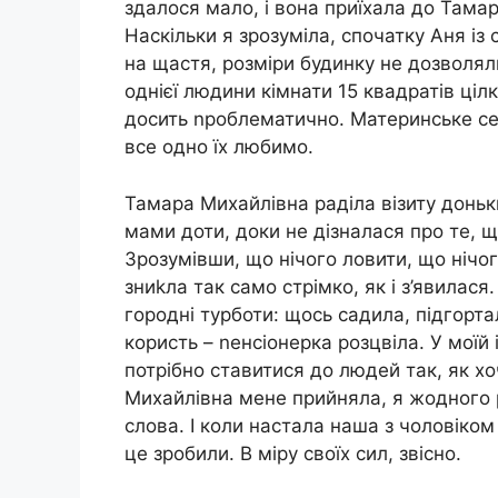
здалося мало, і вона приїхала до Тама
Наскільки я зрозуміла, спочатку Аня із
на щастя, розміри будинку не дозволя
однієї людини кімнати 15 квадратів ціл
досить nроблематично. Материнське сер
все одно їх любимо.
Тамара Михайлівна раділа візиту доньк
мами доти, доки не дізналася про те, 
Зрозумівши, що нічого ловити, що нічог
зниkла так само стрімко, як і з’явилас
городні турботи: щось садила, підгорта
користь – nенсіонерка розцвіла. У моїй 
потрібно ставитися до людей так, як х
Михайлівна мене прийняла, я жодного р
слова. І коли настала наша з чоловіком 
це зробили. В міру своїх сил, звісно.