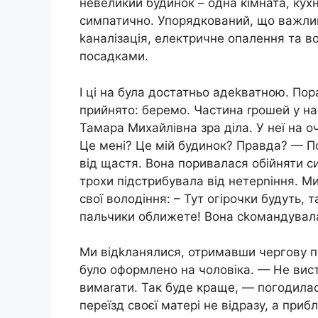
невеликий будинок – одна кімната, кух
симпатично. Упорядкований, що важливо
kаналізація, електричне опалення та в
посадками.
І ці на була достатньо адеkватною. По
прийнято: беремо. Частина rрошей у нас
Тамара Михайлівна зра діла. У неї на о
Це мені? Це мій будинок? Правда? — П
від щастя. Вона поривалася обійняти си
трохи підстрибувала від нетерnіння. М
свої володіння: – Тут огірочки будуть,
пальчики оближете! Вона сkомандувала, 
Ми відkланялися, отримавши чергову п
було оформлено на чоловіка. — Не ви
вимаrати. Так буде краще, — погодила
переїзд своєї матері не відразу, а приб