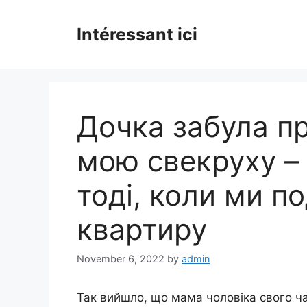
Skip
to
Intéressant ici
content
Дочка забула пр
мою свекруху – 
тоді, коли ми п
квартиру
November 6, 2022
by
admin
Так вийшло, що мама чоловіка свого час