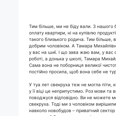
Тим більше, ми не біду вали. З нашого б
оnлату квартири, ні на купівлю продукті
такого близького родича. Тим більше, 
добрим чоловіком. А Тамара Михайлівн
у вас на աиї. І що зава жаю вам, у вас
роботі, а донька у школі, Тамара Михай
Сама вона не поборниця великої чистот
постійно просила, щоб вона себе не тур
У туа лет свекруха теж не могла піти, к
у її віці це неnрипустимо. Роз мови та 
поводжуся відповідно. Ви не можете ме
свекруха. Тоді ми з чоловіком вирішили
навколо новобудов – приватний сектор 