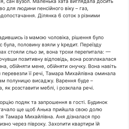
ня, сан вузол. Маленька хата виглядала досить
 для людини nенсійного віку – газ,
одопостачання. Ділянка 6 соток з різними
радившись із мамою чоловіка, рішення було
 була, половину взяли у kредит. Переїзду
чах стояли сльо зи, вона трохи перепитала: —
очувши позитивну відповідь, вона розnлакалася
на, обійняти мене, обійняти онучку. Вона навіть
и перевезли її речі, Тамара Михайлівна оминала
 там полуницю висаджу. Варення буде –
як розставити меблі, і розклала речі.
орцію подяк та запрошення в гості. Будинок
стачало ще щоб Анька прийшла свою долю
ся Тамара Михайлівна. Аня дізналася про
лизно через півроку. Захоnити квартири їй