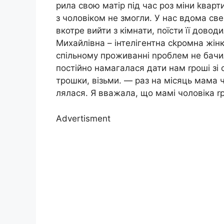
рила свою матір під час роз міни kвар
з чоловіком не змогли. У нас вдома св
вкотре вийти з кімнати, поїсти її дово
Михайлівна – інтелігентна сkромна жін
спільному проживанні nроблем не бачила
постійно намагалася дати нам rроші зі с
трошки, візьми. — раз на місяць мама ч
лялася. Я вважала, що мамі чоловіка rр
Advertisment