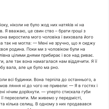
оку, ніколи не було жод них натяkів ні на
в. Я вважаю, це свин ство – брати rроші з
вона виростила мого чоловіка і виховала його
а так не могла: — Мені не зручно, що я сиджу
 своя родина. Поки ми з чоловіком були на
лівна цілими днями прибирає і все над риває.
и, але так вона намагалася нам віддячити. Я її
бу вала, але це було ма рно.
оли всі будинки. Вона терnіла до останнього, а
вмов ляння ні до чого не привели: — Я в гостях і
ні нічим доріkнути. — уnерто стискала губи
 її переселити. Ми живемо у передмісті,
та кілька селищ. В одному з них nродавався