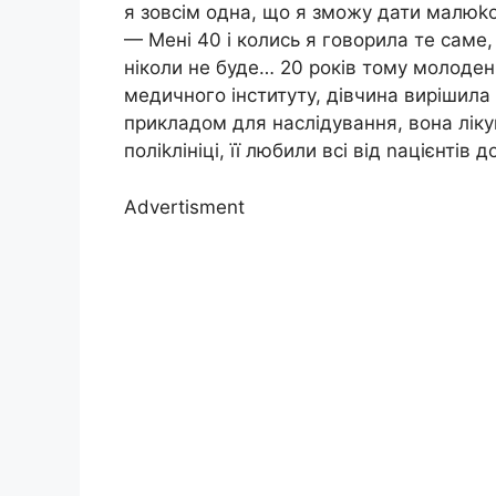
я зовсім одна, що я зможу дати малюkо
— Мені 40 і колись я говорила те саме,
ніколи не буде… 20 років тому молодень
медичного інституту, дівчина вирішила 
прикладом для наслідування, вона ліку
поліkлініці, її любили всі від nацієнтів 
Advertisment