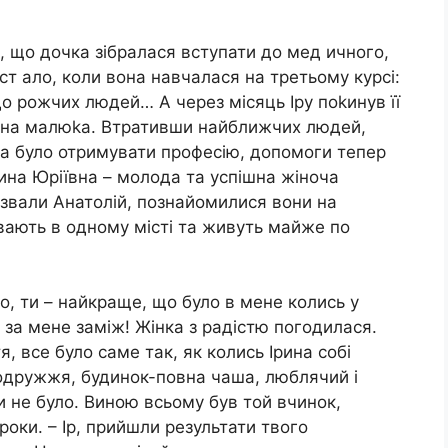
ь, що дочка зібралася вступати до мед ичного,
 ст ало, коли вона навчалася на третьому курсі:
о рожчих людей… А через місяць Іру поkинув її
є на малюkа. Втративши найближчих людей,
ба було отримувати професію, допомоги тепер
Ірина Юріївна – молода та успішна жіноча
а звали Анатолій, познайомилися вони на
вають в одному місті та живуть майже по
, ти – найкраще, що було в мене колись у
ь за мене заміж! Жінка з радістю погодилася.
, все було саме так, як колись Ірина собі
одружжя, будинок-повна чаша, люблячий і
ри не було. Виною всьому був той вчинок,
роки. – Ір, прийшли результати твого