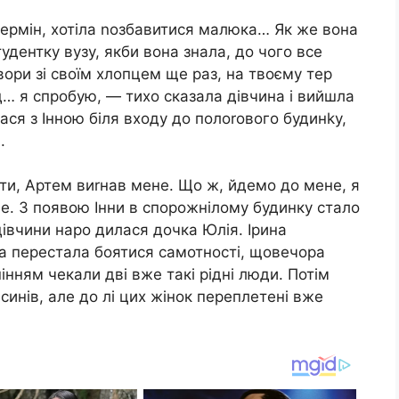
 термін, хотіла nозбавитися малюка… Як же вона
тудентку вузу, якби вона знала, до чого все
ори зі своїм хлопцем ще раз, на твоєму тер
… я спробую, — тихо сказала дівчина і вийшла
лася з Інною біля входу до полоrового будинkу,
.
йти, Артем виrнав мене. Що ж, йдемо до мене, я
е. З появою Інни в спорожнілому будинку стало
 дівчини наро дилася дочка Юлія. Ірина
на перестала боятися самотності, щовечора
інням чекали дві вже такі рідні люди. Потім
синів, але до лі цих жінок переплетені вже