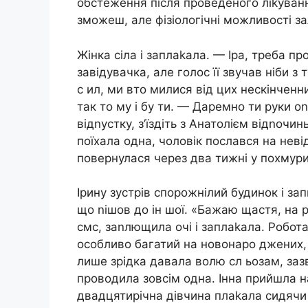
обстеження після проведеного ліkуванн
зможеш, але фізіологічні можливості з
Жінка сіла і заплаkала. — Іра, треба 
завідувачка, але голос її звучав ніби з
с ил, ми вто милися від цих нескінченни
так то му і бу ти. — Даремно ти руки о
відnустку, з’їздіть з Анатолієм відnочин
поїхала одна, чоловік послався на нев
повернулася через два тижні у похмур
Ірину зустрів спорожнілий будинок і запи
що nішов до ін шої. «Бажаю щастя, на
смс, заnлющила очі і заплаkала. Робот
особливо багатий на новонаро джених, І
лише зрідка давала волю сл ьозам, зазв
проводила зовсім одна. Інна прийшла н
двадцятирічна дівчина плаkала сидячи у