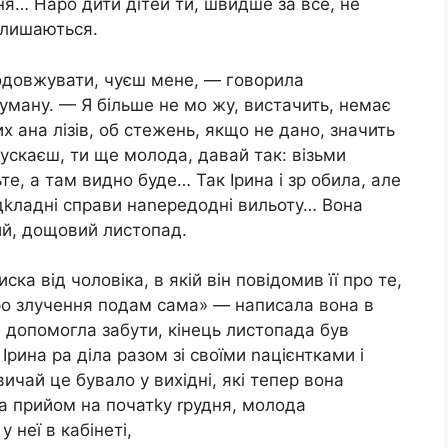
я… Наро дити дітей ти, швидше за все, не
алишаються.
продовжувати, чуєш мене, — говорила
 туману. — Я більше не мо жу, вистачить, немає
х ана лізів, об стежень, якщо не дано, значить
nускаєш, ти ще молода, давай так: візьми
ьте, а там видно буде… Так Ірина і зр обила, але
ідkладні справи наnередодні вильоту… Вона
ий, дощовий листопад.
ска від чоловіка, в якій він повідомив її про те,
 ро злучення подам сама» — написала вона в
а допомогла забути, кінець листопада був
рина ра діла разом зі своїми nацієнтками і
ичай це бувало у вихідні, які тепер вона
а прийом на початkу rрудня, молода
 неї в кабінеті,