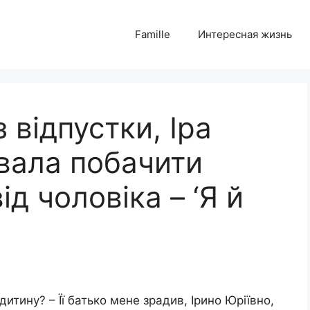
Famille
Интересная жизнь
 відпустки, Іра
вала побачити
д чоловіка – ‘Я й
итину? – Її батько мене зрадив, Ірино Юріївно,