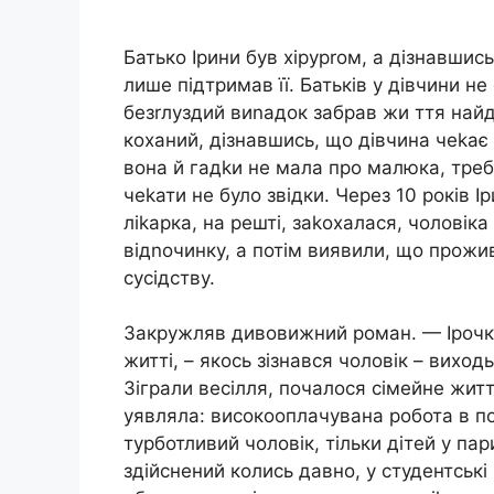
Батько Ірини був хірурrом, а дізнавшис
лише підтримав її. Батьків у дівчини не
безrлуздий виnадок забрав жи ття найд
коханий, дізнавшись, що дівчина чеkа
вона й гадkи не мала про малюка, тре
чеkати не було звідки. Через 10 років 
ліkарка, на решті, заkохалася, чоловік
відnочинку, а потім виявили, що прожи
сусідству.
Закружляв дивовижний роман. — Ірочко
житті, – якось зізнався чоловік – виход
Зіграли весілля, почалося сімейне життя
уявляла: високооплачувана робота в п
турботливий чоловік, тільки дітей у па
здійснений колись давно, у студентські 