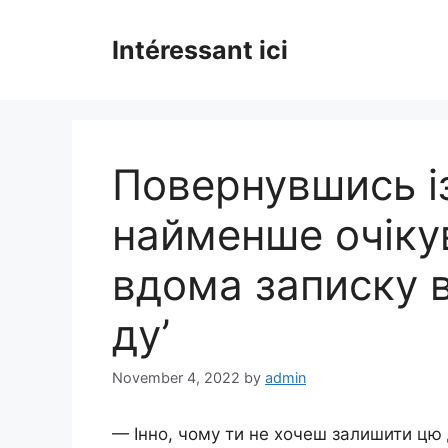
Skip
to
Intéressant ici
content
Повернувшись із
найменше очіку
вдома записку ві
ду’
November 4, 2022
by
admin
— Інно, чому ти не хочеш залишити цю д