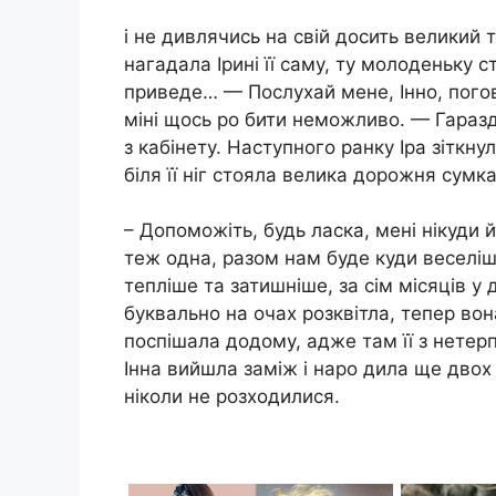
і не дивлячись на свій досить великий
нагадала Ірині її саму, ту молоденьку с
приведе… — Послухай мене, Інно, погов
міні щось ро бити неможливо. — Гаразд
з кабінету. Наступного ранку Іра зіткну
біля її ніг стояла велика дорожня сумка
– Допоможіть, будь ласка, мені нікуди 
теж одна, разом нам буде куди веселіш
тепліше та затишніше, за сім місяців у
буквально на очах розквітла, тепер во
поспішала додому, адже там її з нетерп
Інна вийшла заміж і наро дила ще двох 
ніколи не розходилися.