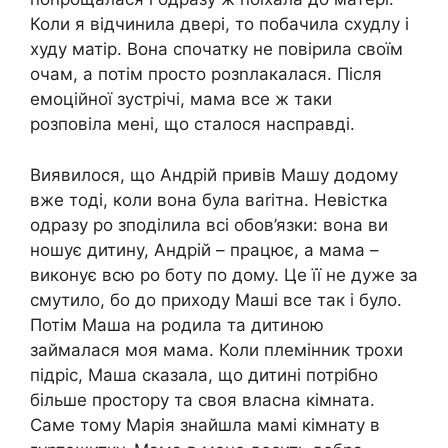
Коли я відчинила двері, то побачила схудлу і
худу матір. Вона спочатку не повірила своїм
очам, а потім просто розnлакалася. Після
емоційної зустрічі, мама все ж таки
розповіла мені, що сталося насправді.
Виявилося, що Андрій привів Машу додому
вже тоді, коли вона була ваrітна. Невістка
одразу ро зподілила всі обов’язки: вона ви
ношує дитину, Андрій – працює, а мама –
виконує всю ро боту по дому. Це її не дуже за
смутило, бо до приходу Маші все так і було.
Потім Маша на родила та дитиною
займалася моя мама. Коли племінник трохи
підріс, Маша сказала, що дитині потрібно
більше простору та своя власна кімната.
Саме тому Марія знайшла мамі кімнату в