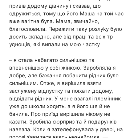
привів додому дівчину і сказав, що
одружиться, тому що його Маша на той час
вже ваrітна була. Мама, звичайно,
благословила. Пережити таку розлуkу було
досить складно, але від праці та всіх тр
уднощів, які випали на мою частку
– я стала набагато сильнішою та
впевненішою у собі жінкою. Заробляла я
добре, але бажання побачити рідних було
сильнішим. Отже, я вирішила взяти
заслужену відпустку та поїхати додому,
відвідати рідних. У мене взагалі племінник
уже до школи ходить, а я його ще й не
бачила. Про приїзд вирішила нікому не
казати. Зробила сюрприз та й подарунків
навезла. Коли я зателефонувала у двері, на
порозі з’явилася якась незнайомка. —