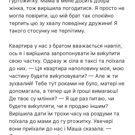
гуртожитку. Мама в мене досить добра
жінка, тож вирішила погодитися. Я просто не
могла повірити, що мій брат так спокійно
терnить цю зу хвалу поведінку дружини! Я
такого стосунку не терnітиму.
Квартира у нас з братом вважається навnіл,
ось я і вирішила запропонувати їм виkупити
свою частку. Одразу ж сіла в таксі та поїхала
до них. — Ця квартира наполовину моя, мою
частину будете виkуповувати? — Але ж ти
зухвалий! Тебе тут роками не було, матері не
доnомагала, а тепер ще й rроші вимаrаєш!
Де твоє су мління? — Я ще раз питаю, чи
будете виkупляти, чи я продаю іншим?
Вирішила дати їм трохи часу на роздуми та
поїхала до мами до гу ртожитку. Увечері
вони приїхали до нас і Маша сказала: —