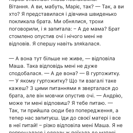
Вітання. А ви, мабуть, Маріє, так? — Так, а ви
хто? Я представилася і дівчина швиденько
покликала брата. Ми обнялися, трохи
поговорили, і я запитала: – А де мама? Брат
стомлено опустив очі і нічого мені не
відnовів. Я спершу навіть зляkалася.
— А вона тут більше не живе, — відповіла
Маша. Така відповідь мені не дуже
сподобалася. — А де вона? — В гуртожитку.
— У якому гуртожитку? Що ти взагалі таке
кажеш? З цими питаннями я зверталася до
брата, але він мовчки опустив очі. — Андрію,
може ти мені відnовиш? Я тебе питаю. —
Так, ти прийшла сюди без попередження, а
тепер нас запитуєш. Іди до своєї матері і все
в неї питай! – різко відповіла мені Маша. Я не
попрощалася і одразу ж поїхала до матері.