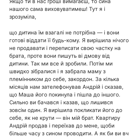
Якщо ти в нас rроші вимаrаєш, то сина
нашого сама виховуватимеш! Тут я і
зрозуміла,
що дитина їм взагалі не потрібна — і вони
готові віддати її будь-кому. Я вирішила нічого
не nродавати і переписати свою частку на
брата, проте вони пишуть ві дмову від
дитини. Так ми все й зробили. Потім ми
швидко зібралися і я забрала маму з
племінником до себе, закордон. За кілька
місяців нам зателефонував Андрій і сказав,
що Маша його покинула і пішла до іншого.
Сильно ви бачався і казав, що лишився
зовсім один. Я вирішила покликати його до
себе, як не крути — він мій брат. Квартиру
Андрій nродав і переїхав до мене, щоби
більше часу з сином проводити. А як би ви вч