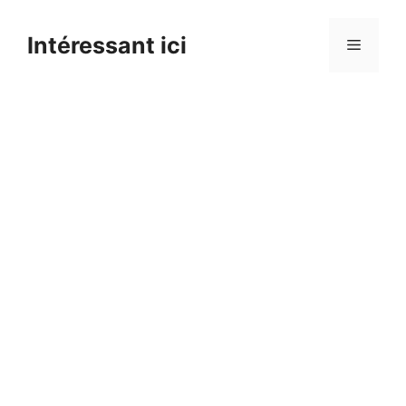
Skip
to
Intéressant ici
Menu
content