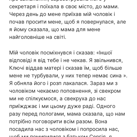
секретаря і поїхала в своє місто, до мами.
Через день до мене приїхав мій чоловік і
почав просити мене, щоб я повернулася, але
я йому сказала, що мама для мене
найголовніше на світі.
Мій чоловік посміхнувся і сказав: «Іншої
відповіді я від тебе і не чекав. Я звільнився,
Ключі віддав матері і сказав їм, щоб більше
мене не турбували, у них тепер немає сина ».
Я обняла його і розп лакалася. Зараз ми з
чоловіком чекаємо поповнення, зі свекром
ми не спілкуємося, а свекруха до нас
приїжджає і ми цьому дуже раді. Одного
разу перед пологами, мама сказала, що нам
потрібно поговорити всім разом. Вона
посадила нас з чоловіком і попросила нас,
щоб ми помирилися з батьком Сергія, я