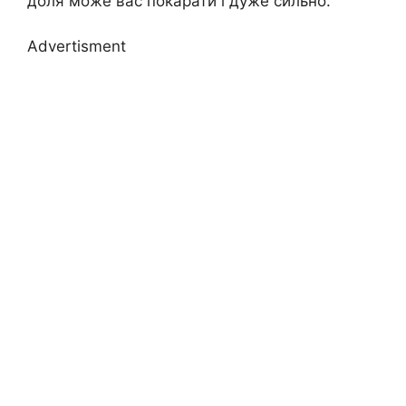
доля може вас покарати і дуже сильно.
Advertisment