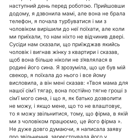
наступний день перед роботою. Прийшовши
додому, я дзвонила мамі, але вона не брала
телефон, я почала турбуватися і ми з
чоловіком вирішили до неї поїхати, але коли
ми приїхали, то нам ніхто не відчинив двері.
Сусіди нам сказали, що приїжджав якийсь
чоловік і вигнав жінку з квартири і сказав,
щоб вона більше ніколи не з’являлася в
родині його сина. Я зрозуміла, що це був мій
свекор, я поїхала до нього і все йому
висловила, а він мені сказав: «Твоя мама для
нашої сім’ї тягар, вона постійно тягне гроші з
сім’ї мого сина, і що я, як батько дозволити
не можу, і якщо мене, що то не влаштовує,
то я можу звільнитися, тому, що фірма, в якій
ми з чоловіком працюємо, це його фірма ».
Не дуже довго думаючи, я написала заяву
про звільнення, зареєструвала його у