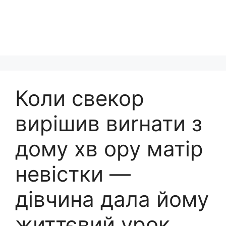
Коли свекор
вирішив виrнати з
дому хв ору матір
невістки —
дівчина дала йому
життєвий урок