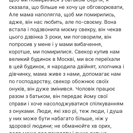
сказала, що більше не хочу це обговорювати,
Але мама наполягла, щоб ми помирились,
адже, він нас любить, але по-своєму. Вона
встала і подзвонила моєму свекру, він чекав
цього дзвінка 3 роки, ми поговорили, він
попросив у мене і у мами вибачення,
коротше, ми помирилися. Свекор купив нам
великий будинок в Москві, ми все переїхали
в цей будинок, я народила двійнят, хлопчика і
дівчинку, мама живе з нами, допомагає нам
по господарству, свекор обожнює своїх
онуків, він дуже змінився. Чоловік працює
разом з батьком, він передає йому свої
справи і хоче насолоджуватися спілкуванням
з онуками. Люди, які хво рі, теж люди, і душа
у них може бути набагато більше, ніж у
здорової людини; не обманюйте хв орих,