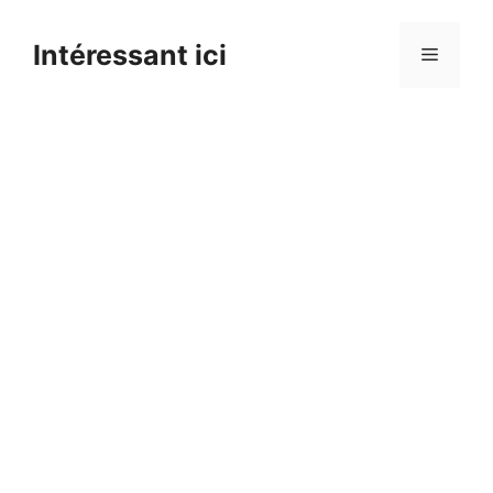
Skip
to
Intéressant ici
Menu
content