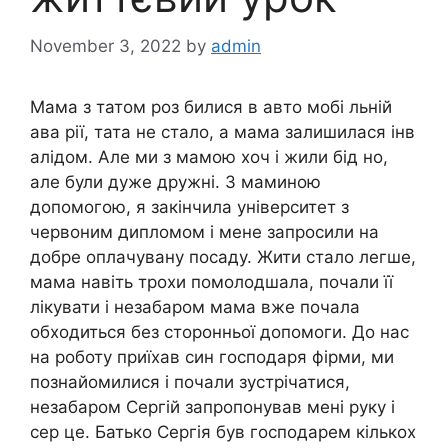
November 3, 2022
by
admin
Мама з татом роз билися в авто мобі льній
ава рії, тата не стало, а мама залишилася інв
алідом. Але ми з мамою хоч і жили бід но,
але були дуже дружні. З маминою
допомогою, я закінчила університет з
червоним дипломом і мене запросили на
добре оплачувану посаду. Жити стало легше,
мама навіть трохи помолодшала, почали її
лікувати і незабаром мама вже почала
обходиться без сторонньої допомоги. До нас
на роботу приїхав син господаря фірми, ми
познайомилися і почали зустрічатися,
незабаром Сергій запропонував мені руку і
сер це. Батько Сергія був господарем кількох