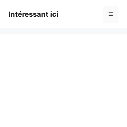
Skip
to
Intéressant ici
Menu
content