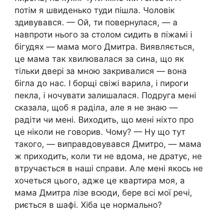
потім я швиденько туди пішла. Чоловік
здивувався. — Ой, ти повернулася, — а
навпроти нього за столом сидить в піжамі і
бігудях — мама мого Дмитра. Виявляється,
це мама так хвилювалася за сина, що як
тільки двері за мною закривалися — вона
бігла до нас. І борщі свіжі варила, і пироги
пекла, і ночувати залишалася. Подруга мені
сказала, щоб я раділа, але я не знаю —
радіти чи мені. Виходить, що мені ніхто про
це ніколи не говорив. Чому? — Ну що тут
такого, — виправдовувався Дмитро, — мама
ж приходить, коли ти не вдома, не дратує, не
втручається в наші справи. Але мені якось не
хочеться цього, адже це квартира моя, а
мама Дмитра лізе всюди, бере всі мої речі,
риється в шафі. Хіба це нормально?