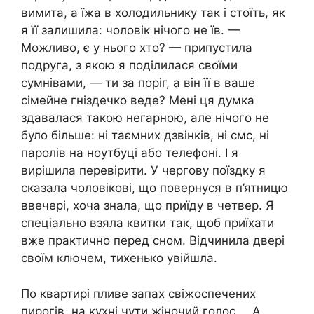
вимита, а їжа в холодильнику так і стоїть, як
я її залишила: чоловік нічого не їв. —
Можливо, є у нього хто? — припустила
подруга, з якою я поділилася своїми
сумнівами, — ти за поріг, а він її в ваше
сімейне гніздечко веде? Мені ця думка
здавалася такою негарною, але нічого не
було більше: ні таємних дзвінків, ні смс, ні
паролів на ноутбуці або телефоні. І я
вирішила перевірити. У чергову поїздку я
сказала чоловікові, що повернуся в п’ятницю
ввечері, хоча знала, що приїду в четвер. Я
спеціально взяла квитки так, щоб приїхати
вже практично перед сном. Відчинила двері
своїм ключем, тихенько увійшла.
По квартирі пливе запах свіжоспечених
пирогів, на кухні чути жіночий голос … А